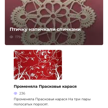
Птичку напичкали спичками
179
Променяла Прасковья карася
236
Променяла Прасковья карася На три пары
полосатых поросят.