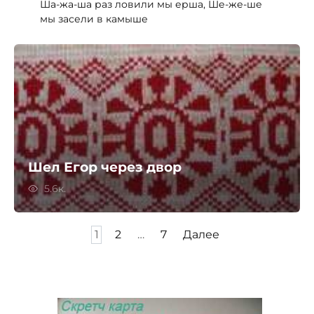
Ша-жа-ша раз ловили мы ерша, Ше-же-ше
мы засели в камыше
Шел Егор через двор
5.6к.
Пагинация
1
2
…
7
Далее
записей