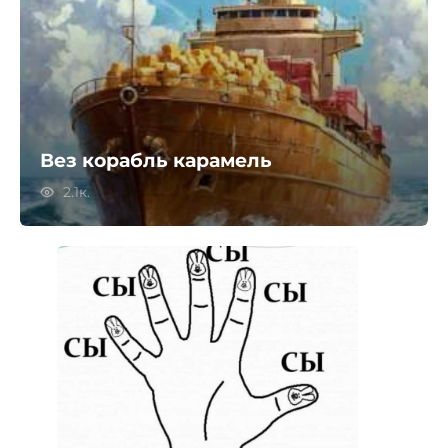
Вез корабль карамель
2.1к.