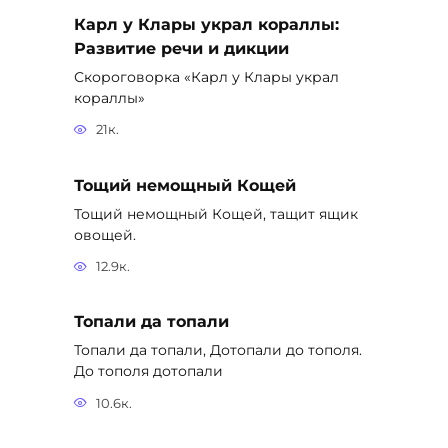
Карл у Клары украл кораллы:
Развитие речи и дикции
Скороговорка «Карл у Клары украл
кораллы»
21к.
Тощий немощный Кощей
Тощий немощный Кощей, тащит ящик
овощей.
12.9к.
Топали да топали
Топали да топали, Дотопали до тополя.
До тополя дотопали
10.6к.