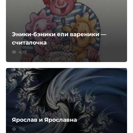
Эники-бэники ели вареники —
считалочка
498
Ярослав и Ярославна
716