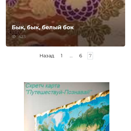
Бык, бык, белый бок
423
Пагинация
Назад
1
…
6
7
записей