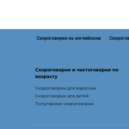
Скороговорки на английском
Скорого
Скороговорки и чистоговорки по
возрасту
Скороговорки для взрослых
Скороговорки для детей
Популярные скороговорки