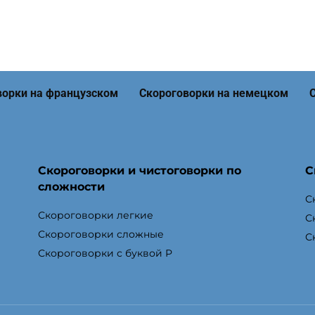
ворки на французском
Скороговорки на немецком
Скороговорки и чистоговорки по
С
сложности
С
Скороговорки легкие
С
Скороговорки сложные
С
Скороговорки с буквой Р