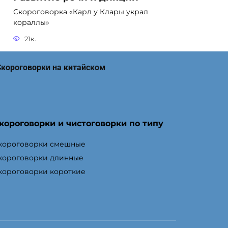
Скороговорка «Карл у Клары украл
кораллы»
21к.
Тощий немощный Кощей
Скороговорки на китайском
Тощий немощный Кощей, тащит ящик
овощей.
12.9к.
короговорки и чистоговорки по типу
Топали да топали
короговорки смешные
Топали да топали, Дотопали до тополя.
короговорки длинные
До тополя дотопали
короговорки короткие
10.6к.