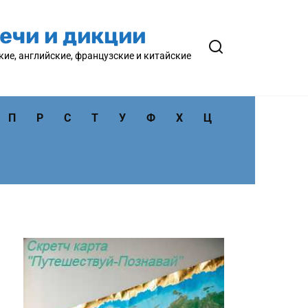
ечи и дикции
кие, английские, французские и китайские
П
Р
С
Т
У
Ф
Х
Ц