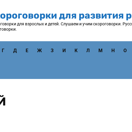
ороговорки для развития р
говорки для взрослых и детей. Слушаем и учим скороговорки. Русс
говорки.
Г
Д
Е
Ж
З
И
К
Л
М
Н
О
Й