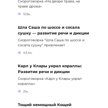
Скороговорка «На дворе трава, на
траве дрова»
103к.
Шла Саша по шоссе и сосала
сушку — развитие речи и дикции
Скороговорка "Шла Саша по шоссе и
сосала сушку" привлекает
43.4к.
Карл у Клары украл кораллы:
Развитие речи и дикции
Скороговорка «Карл у Клары украл
кораллы»
21к.
Тощий немощный Кощей