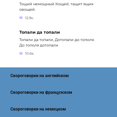
Тощий немощный Кощей, тащит ящик
овощей.
12.9к.
Топали да топали
Топали да топали, Дотопали до тополя.
До тополя дотопали
10.6к.
Скороговорки на английском
Скороговорки на французском
Скороговорки на немецком