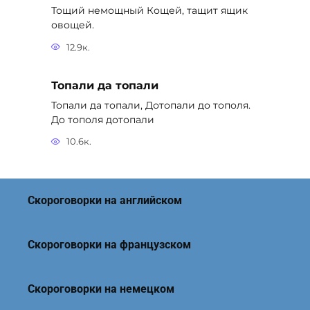
Тощий немощный Кощей, тащит ящик
овощей.
12.9к.
Топали да топали
Топали да топали, Дотопали до тополя.
До тополя дотопали
10.6к.
Скороговорки на английском
Скороговорки на французском
Скороговорки на немецком