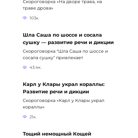
Скороговорка «На дворе трава, на
траве дрова»
103к.
Шла Саша по шоссе и сосала
сушку — развитие речи и дикции
Скороговорка "Шла Саша по шоссе и
сосала сушку" привлекает
43.4к.
Карл у Клары украл кораллы:
Развитие речи и дикции
Скороговорка «Карл у Клары украл
кораллы»
21к.
Тощий немощный Кощей