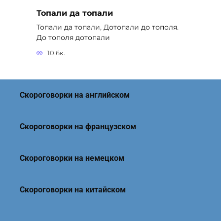
Топали да топали
Топали да топали, Дотопали до тополя.
До тополя дотопали
10.6к.
Скороговорки на английском
Скороговорки на французском
Скороговорки на немецком
Скороговорки на китайском