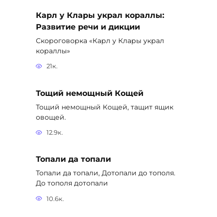
Карл у Клары украл кораллы:
Развитие речи и дикции
Скороговорка «Карл у Клары украл
кораллы»
21к.
Тощий немощный Кощей
Тощий немощный Кощей, тащит ящик
овощей.
12.9к.
Топали да топали
Топали да топали, Дотопали до тополя.
До тополя дотопали
10.6к.