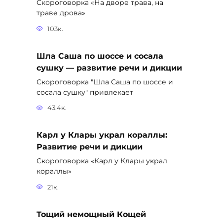
Скороговорка «На дворе трава, на
траве дрова»
103к.
Шла Саша по шоссе и сосала
сушку — развитие речи и дикции
Скороговорка "Шла Саша по шоссе и
сосала сушку" привлекает
43.4к.
Карл у Клары украл кораллы:
Развитие речи и дикции
Скороговорка «Карл у Клары украл
кораллы»
21к.
Тощий немощный Кощей