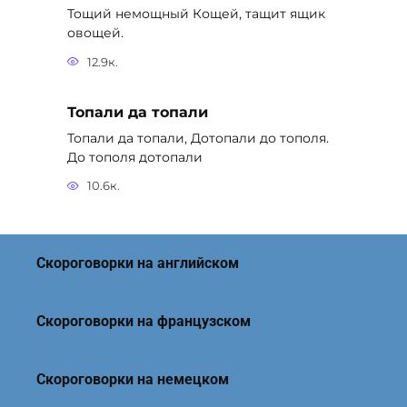
Тощий немощный Кощей, тащит ящик
овощей.
12.9к.
Топали да топали
Топали да топали, Дотопали до тополя.
До тополя дотопали
10.6к.
Скороговорки на английском
Скороговорки на французском
Скороговорки на немецком