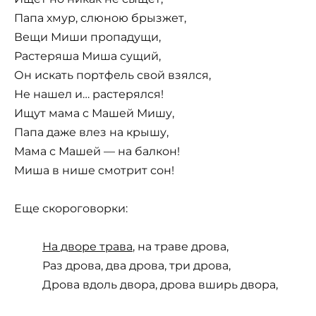
Папа хмур, слюною брызжет,
Вещи Миши пропадущи,
Растеряша Миша сущий,
Он искать портфель свой взялся,
Не нашел и… растерялся!
Ищут мама с Машей Мишу,
Папа даже влез на крышу,
Мама с Машей — на балкон!
Миша в нише смотрит сон!
Еще скороговорки:
На дворе трава
, на траве дрова,
Раз дрова, два дрова, три дрова,
Дрова вдоль двора, дрова вширь двора,