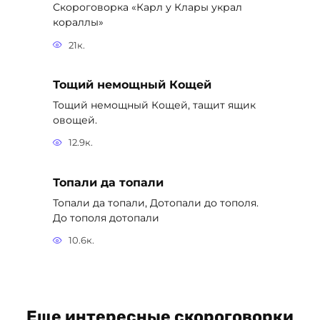
Скороговорка «Карл у Клары украл
кораллы»
21к.
Тощий немощный Кощей
Тощий немощный Кощей, тащит ящик
овощей.
12.9к.
Топали да топали
Топали да топали, Дотопали до тополя.
До тополя дотопали
10.6к.
Еще интересные скороговорки