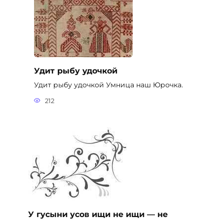
Удит рыбу удочкой
Удит рыбу удочкой Умница наш Юрочка.
212
У гусыни усов ищи не ищи — не