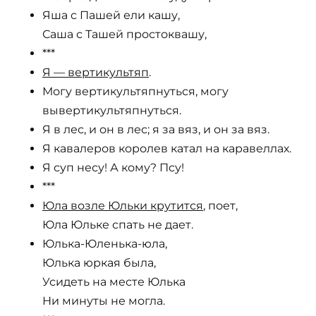
Яша с Пашей ели кашу,
Саша с Ташей простоквашу,
***
Я — вертикультяп
.
Могу вертикультяпнуться, могу
вывертикультяпнуться.
Я в лес, и он в лес; я за вяз, и он за вяз.
Я кавалеров королев катал на каравеллах.
Я суп несу! А кому? Псу!
***
Юла возле Юльки крутится
, поет,
Юла Юльке спать не дает.
Юлька-Юленька-юла,
Юлька юркая была,
Усидеть на месте Юлька
Ни минуты не могла.