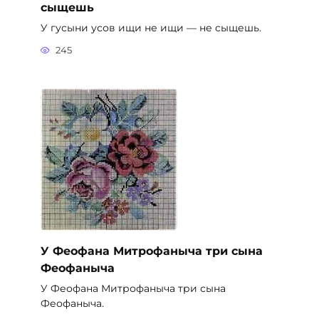
сыщешь
У гусыни усов ищи не ищи — не сыщешь.
245
У Феофана Митрофаныча три сына
Феофаныча
У Феофана Митрофаныча три сына
Феофаныча.