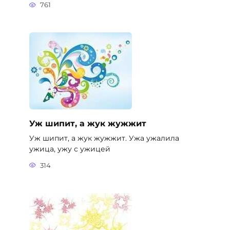
761
Уж шипит, а жук жужжит
Уж шипит, а жук жужжит. Ужа ужалила
ужица, ужу с ужицей
314