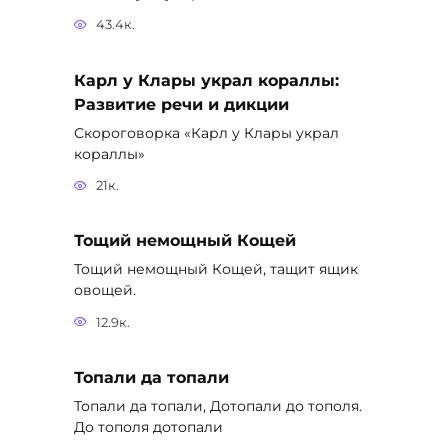
43.4к.
Карл у Клары украл кораллы:
Развитие речи и дикции
Скороговорка «Карл у Клары украл
кораллы»
21к.
Тощий немощный Кощей
Тощий немощный Кощей, тащит ящик
овощей.
12.9к.
Топали да топали
Топали да топали, Дотопали до тополя.
До тополя дотопали