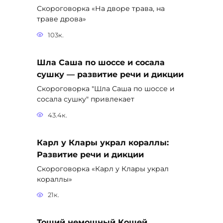
Скороговорка «На дворе трава, на
траве дрова»
103к.
Шла Саша по шоссе и сосала
сушку — развитие речи и дикции
Скороговорка "Шла Саша по шоссе и
сосала сушку" привлекает
43.4к.
Карл у Клары украл кораллы:
Развитие речи и дикции
Скороговорка «Карл у Клары украл
кораллы»
21к.
Тощий немощный Кощей