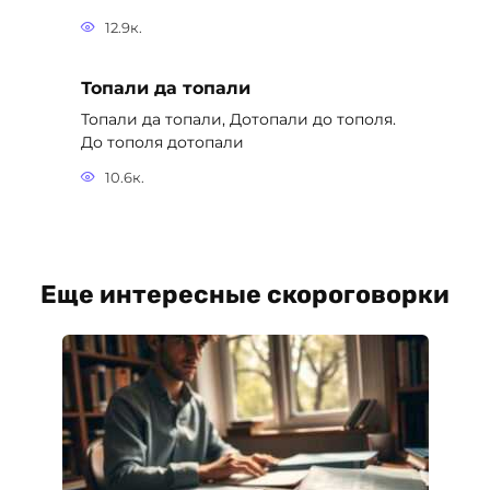
12.9к.
Топали да топали
Топали да топали, Дотопали до тополя.
До тополя дотопали
10.6к.
Еще интересные скороговорки